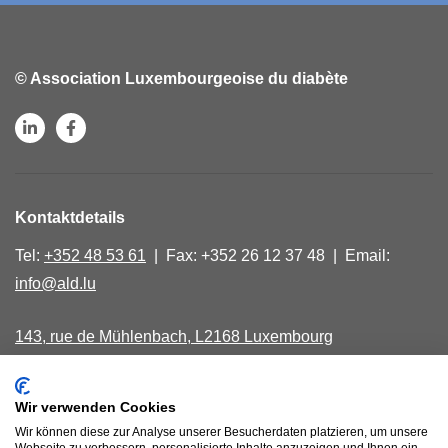
© Association Luxembourgeoise du diabète
Kontaktdetails
Tel:
+352 48 53 61
| Fax: +352 26 12 37 48 | Email:
info@ald.lu
143, rue de Mühlenbach, L2168 Luxembourg
Montag, Mittwoch, Freitag von 9.00 - 16.00
Wir verwenden Cookies
40, avenue Salentiny, L 9040 Ettelbruck
Wir können diese zur Analyse unserer Besucherdaten platzieren, um unsere
Donnerstagmorgen nach Absprache