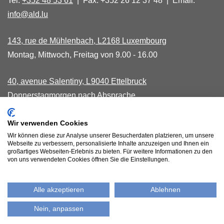
Tel:
+352 48 53 61
| Fax: +352 26 12 37 48 | Email:
info@ald.lu
143, rue de Mühlenbach, L2168 Luxembourg
Montag, Mittwoch, Freitag von 9.00 - 16.00
40, avenue Salentiny, L 9040 Ettelbruck
Donnerstagmorgen nach Absprache
Wir verwenden Cookies
Bankkonten
Wir können diese zur Analyse unserer Besucherdaten platzieren, um unsere
Webseite zu verbessern, personalisierte Inhalte anzuzeigen und Ihnen ein
Datenschutzbestimmungen
großartiges Webseiten-Erlebnis zu bieten. Für weitere Informationen zu den
von uns verwendeten Cookies öffnen Sie die Einstellungen.
Alle akzeptieren
Ablehnen
Nein, anpassen