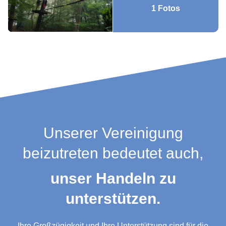
1 Fotos
Unserer Vereinigung
beizutreten bedeutet auch,
unser Handeln zu
unterstützen.
Ihre Großzügigkeit und Ihre Unterstützung sind für die