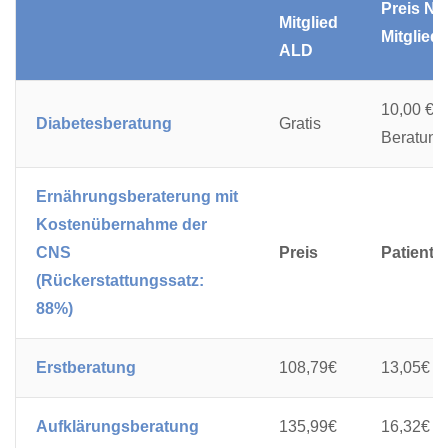
Preis Nic
Mitglied
Mitglied
ALD
10,00 € /
Diabetesberatung
Gratis
Beratung
Ernährungsberaterung mit
Kostenübernahme der
CNS
Preis
Patiente
(Rückerstattungssatz:
88%)
Erstberatung
108,79€
13,05€
Aufklärungsberatung
135,99€
16,32€