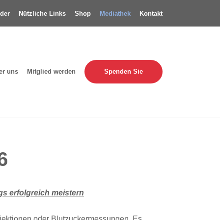
der
Nützliche Links
Shop
Mediathek
Kontakt
Spenden Sie
er uns
Mitglied werden
6
gs erfolgreich meistern
njektionen oder Blutzuckermessungen. Es