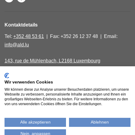
Kontaktdetails
Tel:
+352 48 53 61
| Fax: +352 26 12 37 48 | Email:
info@ald.lu
143, rue de Mühlenbach, L2168 Luxembourg
Montag, Mittwoch, Freitag von 9.00 - 16.00
Wir verwenden Cookies
40, avenue Salentiny, L 9040 Ettelbruck
Wir können diese zur Analyse unserer Besucherdaten platzieren, um unsere
Donnerstagmorgen nach Absprache
Webseite zu verbessern, personalisierte Inhalte anzuzeigen und Ihnen ein
großartiges Webseiten-Erlebnis zu bieten. Für weitere Informationen zu den
von uns verwendeten Cookies öffnen Sie die Einstellungen.
Bankkonten
Alle akzeptieren
Ablehnen
Datenschutzbestimmungen
Nein, anpassen