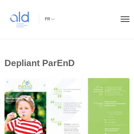
FR
Depliant ParEnD