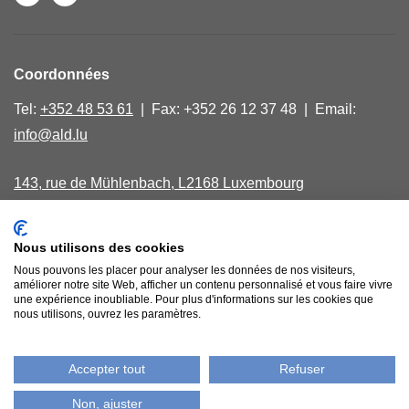
Coordonnées
Tel:
+352 48 53 61
| Fax: +352 26 12 37 48 | Email:
info@ald.lu
143, rue de Mühlenbach, L2168 Luxembourg
Lundi, mercredi, vendredi de 9.00 - 16.00
Nous utilisons des cookies
40, avenue Salentiny, L 9040 Ettelbruck
Nous pouvons les placer pour analyser les données de nos visiteurs,
Jeudi matin sur rendez-vous
améliorer notre site Web, afficher un contenu personnalisé et vous faire vivre
une expérience inoubliable. Pour plus d'informations sur les cookies que
nous utilisons, ouvrez les paramètres.
Comptes bancaires
Accepter tout
Refuser
Politique de confidentialité
Non, ajuster