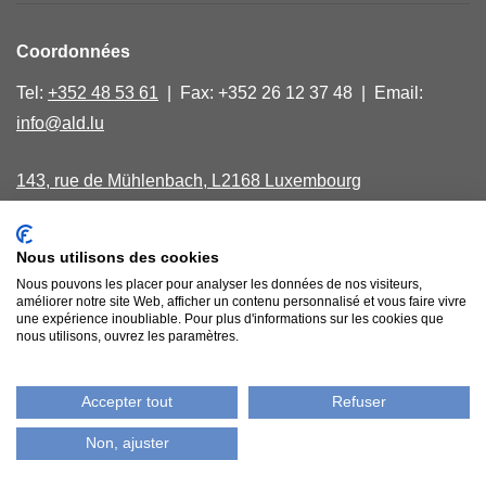
Coordonnées
Tel:
+352 48 53 61
| Fax: +352 26 12 37 48 | Email:
info@ald.lu
143, rue de Mühlenbach, L2168 Luxembourg
Lundi, mercredi, vendredi de 9.00 - 16.00
Nous utilisons des cookies
40, avenue Salentiny, L 9040 Ettelbruck
Nous pouvons les placer pour analyser les données de nos visiteurs,
Jeudi matin sur rendez-vous
améliorer notre site Web, afficher un contenu personnalisé et vous faire vivre
une expérience inoubliable. Pour plus d'informations sur les cookies que
nous utilisons, ouvrez les paramètres.
Comptes bancaires
Accepter tout
Refuser
Politique de confidentialité
Non, ajuster