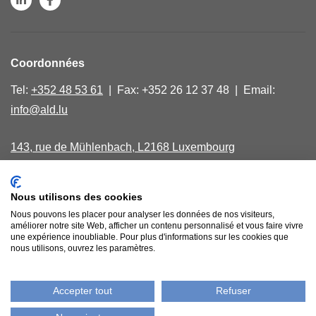
Coordonnées
Tel:
+352 48 53 61
| Fax: +352 26 12 37 48 | Email:
info@ald.lu
143, rue de Mühlenbach, L2168 Luxembourg
Lundi, mercredi, vendredi de 9.00 - 16.00
Nous utilisons des cookies
40, avenue Salentiny, L 9040 Ettelbruck
Nous pouvons les placer pour analyser les données de nos visiteurs,
Jeudi matin sur rendez-vous
améliorer notre site Web, afficher un contenu personnalisé et vous faire vivre
une expérience inoubliable. Pour plus d'informations sur les cookies que
nous utilisons, ouvrez les paramètres.
Comptes bancaires
Accepter tout
Refuser
Politique de confidentialité