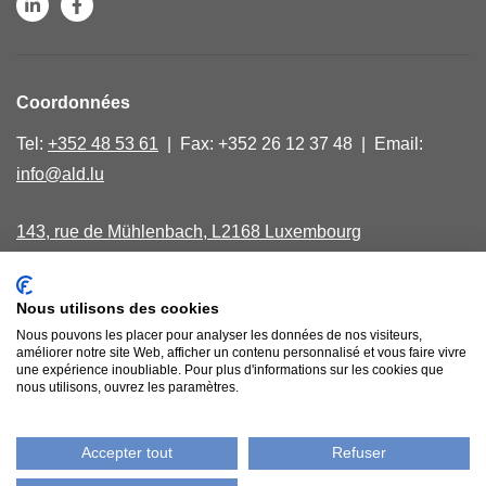
Coordonnées
Tel:
+352 48 53 61
| Fax: +352 26 12 37 48 | Email:
info@ald.lu
143, rue de Mühlenbach, L2168 Luxembourg
Lundi, mercredi, vendredi de 9.00 - 16.00
Nous utilisons des cookies
40, avenue Salentiny, L 9040 Ettelbruck
Nous pouvons les placer pour analyser les données de nos visiteurs,
Jeudi matin sur rendez-vous
améliorer notre site Web, afficher un contenu personnalisé et vous faire vivre
une expérience inoubliable. Pour plus d'informations sur les cookies que
nous utilisons, ouvrez les paramètres.
Comptes bancaires
Accepter tout
Refuser
Politique de confidentialité